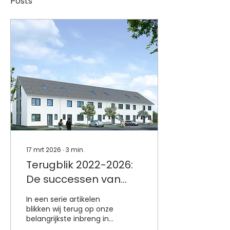
Posts
17 mrt 2026
∙
3
min.
Terugblik 2022-2026:
De successen van
Nieuw Goes voor
In een serie artikelen
nieuwbouw en
blikken wij terug op onze
belangrijkste inbreng in
betaalbaar wonen
de gemeenteraad