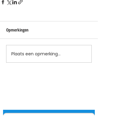
Opmerkingen
Plaats een opmerking...
Blijf op de hoogte
Je ontvangt een paar keer per jaar een
update met interessante ontwikkelingen
(met link om je weer af te melden).