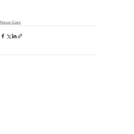
Nieuw Goes
Opmerkingen
Plaats een opmerking...
Blijf op de hoogte
Je ontvangt een paar keer per jaar een
update met interessante ontwikkelingen