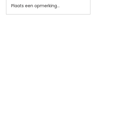
Plaats een opmerking...
Blijf op de hoogte
Je ontvangt een paar keer per jaar een
update met interessante ontwikkelingen
(met link om je weer af te melden).
Aanmelden