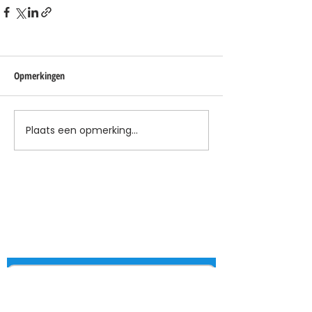
Opmerkingen
Plaats een opmerking...
Blijf op de hoogte
Je ontvangt een paar keer per jaar een
update met interessante ontwikkelingen
(met link om je weer af te melden).