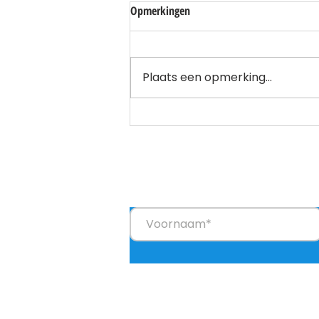
Opmerkingen
Plaats een opmerking...
Blijf op de hoogte
Je ontvangt een paar keer per jaar een 
Nieuw Goes