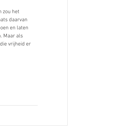
 zou het 
aats daarvan 
oen en laten 
. Maar als 
ie vrijheid er 