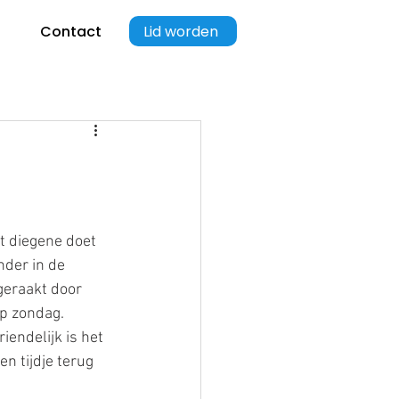
Lid worden
Contact
t diegene doet 
der in de 
geraakt door 
op zondag. 
endelijk is het 
n tijdje terug 