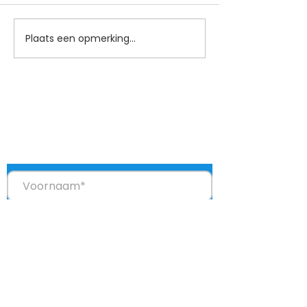
Plaats een opmerking...
Blijf op de hoogte
Je ontvangt een paar keer per jaar een
update met interessante ontwikkelingen
(met link om je weer af te melden).