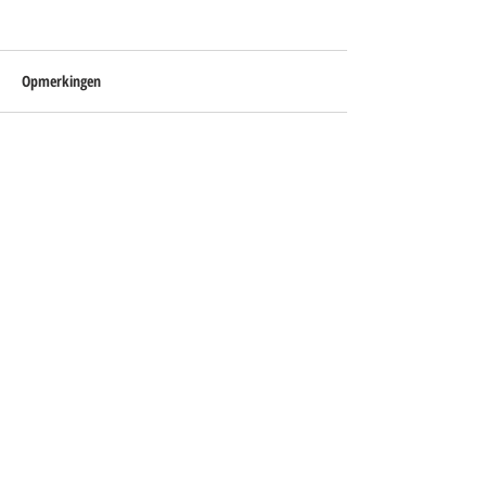
Opmerkingen
Plaats een opmerking...
Blijf op de hoogte
Je ontvangt een paar keer per jaar een
update met interessante ontwikkelingen
(met link om je weer af te melden).