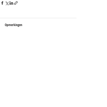
Opmerkingen
Plaats een opmerking...
Blijf op de hoogte
Je ontvangt een paar keer per jaar een
update met interessante ontwikkelingen
(met link om je weer af te melden).