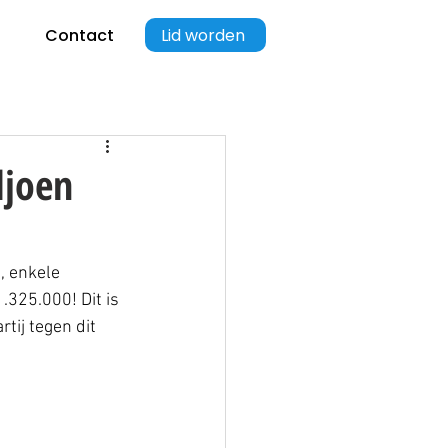
Lid worden
Contact
ljoen
, enkele 
.325.000! Dit is 
tij tegen dit 