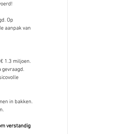
oerd! 
gd. Op 
de aanpak van 
 1.3 miljoen. 
 gevraagd. 
icovolle 
en in bakken. 
n. 
om verstandig 