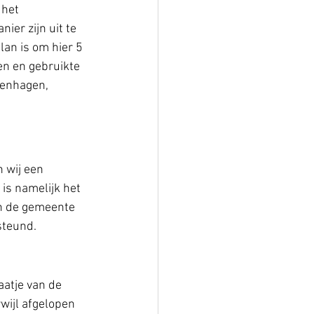
het 
er zijn uit te 
lan is om hier 5 
en en gebruikte 
kenhagen, 
 wij een 
is namelijk het 
an de gemeente 
steund. 
aatje van de 
wijl afgelopen 