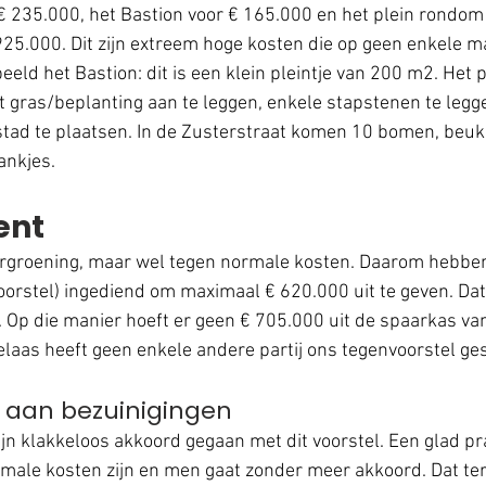
€ 235.000, het Bastion voor € 165.000 en het plein rondom 
25.000. Dit zijn extreem hoge kosten die op geen enkele mani
eld het Bastion: dit is een klein pleintje van 200 m2. Het p
 gras/beplanting aan te leggen, enkele stapstenen te legg
stad te plaatsen. In de Zusterstraat komen 10 bomen, beu
nkjes. 
nt
ergroening, maar wel tegen normale kosten. Daarom hebben
stel) ingediend om maximaal € 620.000 uit te geven. Dat 
 Op die manier hoeft er geen € 705.000 uit de spaarkas v
laas heeft geen enkele andere partij ons tegenvoorstel ge
n aan bezuinigingen
ijn klakkeloos akkoord gegaan met dit voorstel. Een glad pr
male kosten zijn en men gaat zonder meer akkoord. Dat ter