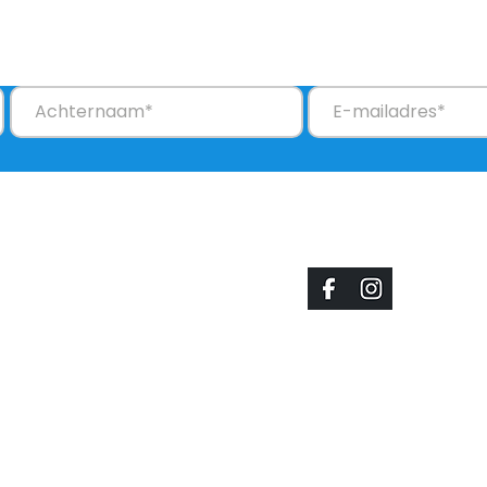
update met interessante ontwikkelingen (met link om je weer af te m
Doe Mee
Social Media
Doneren
Contact
Lid worden
Aanmelden
Website gerealiseerd d
Speetjens.