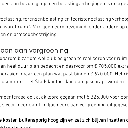
ljoen aan bezuinigingen en belastingverhogingen is doorgev
elasting, forensenbelasting en toeristenbelasting verhoo
g wordt ruim 2.9 miljoen euro bezuinigd, onder andere op 
en en armoedebestrijding. 
joen aan vergroenin
g
daarom bizar om wel plukjes groen te realiseren voor ruim €
een heel duur plan bedacht en daarvoor om € 705.000 extra
draaien: maak een plan wat past binnen € 620.000. Het ris
mosmuur op het Stadskantoor kan dan geschrapt worden. 
emeenteraad ook al akkoord gegaan met € 325.000 voor bom
dus voor meer dan 1 miljoen euro aan vergroening uitgegeve
 kosten buitensporig hoog zijn en zal zich blijven inzetten 