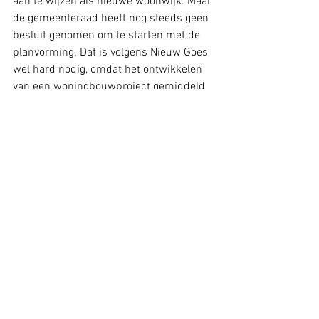
aan te wijzen als nieuwe woonwijk. Maar 
de gemeenteraad heeft nog steeds geen 
besluit genomen om te starten met de 
planvorming. Dat is volgens Nieuw Goes 
wel hard nodig, omdat het ontwikkelen 
van een woningbouwproject gemiddeld 
10 jaar duurt. Er moet dus begonnen 
worden met de gesprekken met de 
grondeigenaren en het uitvoeren van de 
benodigde onderzoeken.
Nieuw Goes zal zich blijven inzetten om 
de start van de planvorming zo snel 
mogelijk voor elkaar te krijgen! Want het 
woningtekort wordt niet opgelost met 
ambities op papier. De afgelopen jaren 
zijn er nog geen 200 woningen per jaar 
gebouwd, de ambitie van 300 woningen 
per jaar blijft dus nog ver uit zicht!