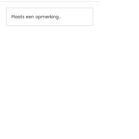
Plaats een opmerking...
Blijf op de hoogte
Je ontvangt een paar keer per jaar een
update met interessante ontwikkelingen
(met link om je weer af te melden).