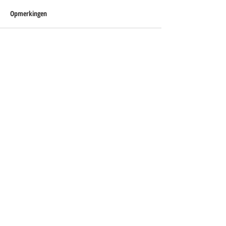
Opmerkingen
Plaats een opmerking...
Blijf op de hoogte
Je ontvangt een paar keer per jaar een
update met interessante ontwikkelingen
(met link om je weer af te melden).