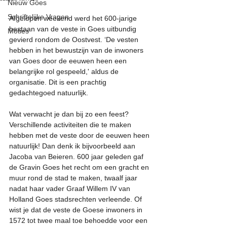
Nieuw Goes
Schriftelijke Vragen
Afgelopen weekend werd het 600-jarige 
bestaan van de veste in Goes uitbundig 
Moties
gevierd rondom de Oostvest. ‘De vesten 
hebben in het bewustzijn van de inwoners 
van Goes door de eeuwen heen een 
belangrijke rol gespeeld,' aldus de 
organisatie. Dit is een prachtig 
gedachtegoed natuurlijk.
Wat verwacht je dan bij zo een feest? 
Verschillende activiteiten die te maken 
hebben met de veste door de eeuwen heen 
natuurlijk! Dan denk ik bijvoorbeeld aan 
Jacoba van Beieren. 600 jaar geleden gaf 
de Gravin Goes het recht om een gracht en 
muur rond de stad te maken, twaalf jaar 
nadat haar vader Graaf Willem IV van 
Holland Goes stadsrechten verleende. Of 
wist je dat de veste de Goese inwoners in 
1572 tot twee maal toe behoedde voor een 