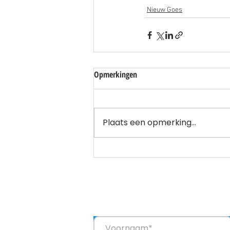
Nieuw Goes
Opmerkingen
Plaats een opmerking...
Blijf op de hoogte
Je ontvangt een paar keer per jaar een 