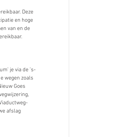
reikbaar. Deze 
ipatie en hoge 
en van en de 
reikbaar. 
m’ je via de ’s-
e wegen zoals 
 Nieuw Goes 
egwijzering, 
 Viaductweg-
we afslag 