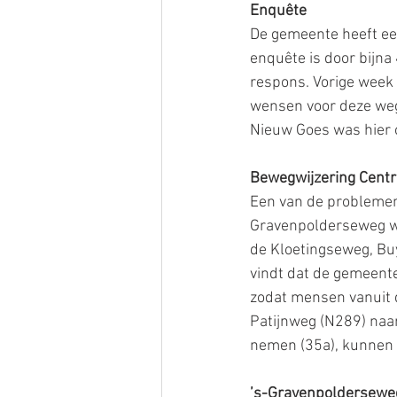
Enquête
De gemeente heeft een
enquête is door bijna
respons. Vorige week
wensen voor deze weg
Nieuw Goes was hier o
Bewegwijzering Cent
Een van de problemen i
Gravenpolderseweg wi
de Kloetingseweg, Buy
vindt dat de gemeent
zodat mensen vanuit 
Patijnweg (N289) naa
nemen (35a), kunnen 
’s-Gravenpolderseweg,