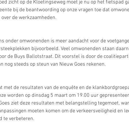
ed zicht op de Kloetingseweg moet je nu op het fietspad g
eente bij de beantwoording op onze vragen toe dat omwone
rd over de werkzaamheden.
s onder omwonenden is meer aandacht voor de voetganger 
ersteekplekken bijvoorbeeld. Veel omwonenden staan daarna
 de Buys Ballotstraat. Dit voorstel is door de coalitiepart
n nog steeds op steun van Nieuw Goes rekenen.
at met de resultaten van de enquête en de klankbordgroep
Deze worden op dinsdag 5 maart om 19.00 uur gepresenteerd
oes ziet deze resultaten met belangstelling tegemoet, want
 aanpassingen moeten komen om de verkeersveiligheid en le
 te verbeteren.  