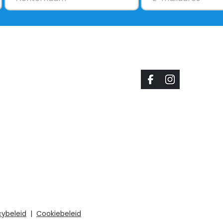
Doe Mee
Social Media
Doneren
Contact
Lid worden
Aanmelden
Website gerealiseerd d
Speetjens.
cybeleid
|
Cookiebeleid