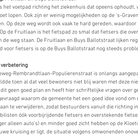
 het voetpad richting het ziekenhuis dat opeens ophoudt, 
oet lopen. Ook zijn er weinig mogelijkheden op de ’s-Grav
en. Op deze weg wordt ook vaak te hard gereden, waardoor in
 Op de Fruitlaan is het fietspad zo smal dat fietsers die over
n de weg staan. De Fruitlaan en Buys Ballotstraat lijken reg
id voor fietsers is op de Buys Ballotstraat nog steeds probl
 verbetering
seweg-Rembrandtlaan-Populierenstraat is onlangs aangepa
de toen al dat veel bewoners niet blij waren met deze nie
it geen goed plan en heeft hier schriftelijke vragen over g
gevraagd waarom de gemeente het een goed idee vond om d
an te verwijderen, zodat bestuurders vanuit die richting i
ilisten óók voorbijrijdende fietsers en overstekende fietse
er alleen auto’s) en minder goed zicht hebben op de Kloet
euwe kruising er ligt, de situatie volgens omwonenden onover