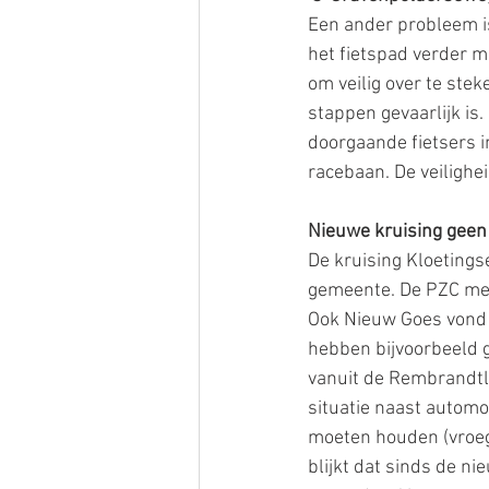
Een ander probleem is
het fietspad verder m
om veilig over te stek
stappen gevaarlijk is.
doorgaande fietsers i
racebaan. De veilighe
Nieuwe kruising geen
De kruising Kloeting
gemeente. De PZC meld
Ook Nieuw Goes vond d
hebben bijvoorbeeld 
vanuit de Rembrandtla
situatie naast automob
moeten houden (vroeg
blijkt dat sinds de ni