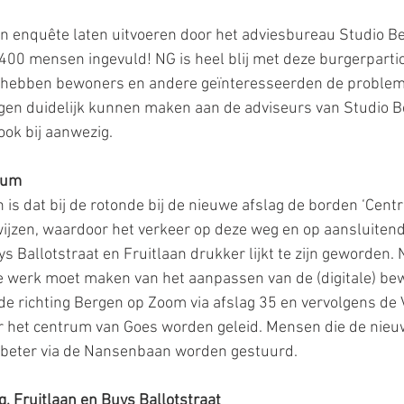
 enquête laten uitvoeren door het adviesbureau Studio Be
 400 mensen ingevuld! NG is heel blij met deze burgerpartic
 hebben bewoners en andere geïnteresseerden de problem
en duidelijk kunnen maken aan de adviseurs van Studio Be
ok bij aanwezig.
rum
s dat bij de rotonde bij de nieuwe afslag de borden ‘Centru
jzen, waardoor het verkeer op deze weg en op aansluitend
s Ballotstraat en Fruitlaan drukker lijkt te zijn geworden.
e werk moet maken van het aanpassen van de (digitale) bew
de richting Bergen op Zoom via afslag 35 en vervolgens de
r het centrum van Goes worden geleid. Mensen die de nieu
beter via de Nansenbaan worden gestuurd.
 Fruitlaan en Buys Ballotstraat