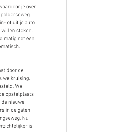
waardoor je over 
enpolderseweg 
- of uit je auto 
 willen steken, 
elmatig net een 
ematisch.
st door de 
uwe kruising. 
esteld. We 
e opstelplaats 
n de nieuwe 
rs in de gaten 
ingseweg. Nu 
zichtelijker is 