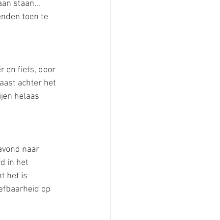
aan staan… 
nden toen te 
en fiets, door 
ast achter het 
ijen helaas 
avond naar 
 in het 
 het is 
efbaarheid op 