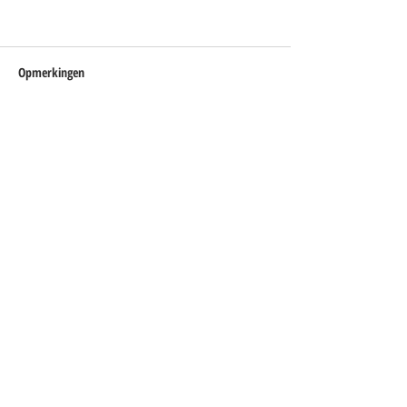
Opmerkingen
Plaats een opmerking...
Blijf op de hoogte
Je ontvangt een paar keer per jaar een
update met interessante ontwikkelingen
(met link om je weer af te melden).